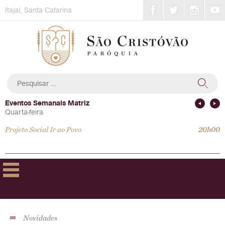
Skip
Itajaí, Santa Catarina
to
content
Pesquisar
por:
Eventos Semanais Matriz
Quarta-feira
Projeto Social Ir ao Povo
20h00
Novidades