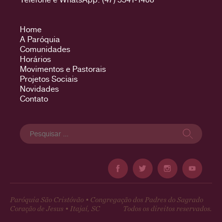
Home
A Paróquia
Comunidades
Horários
Movimentos e Pastorais
Projetos Sociais
Novidades
Contato
Pesquisar
por:
Paróquia São Cristóvão • Congregação dos Padres do Sagrado
Coração de Jesus • Itajaí, SC
Todos os direitos reservados.