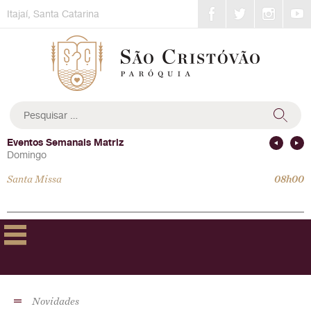
Skip
Itajaí, Santa Catarina
to
content
Pesquisar
por:
Eventos Semanais Matriz
Domingo
Santa Missa
08h00
Novidades