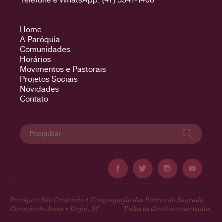
Home
A Paróquia
Comunidades
Horários
Movimentos e Pastorais
Projetos Sociais
Novidades
Contato
Pesquisar
por:
Paróquia São Cristóvão • Congregação dos Padres do Sagrado
Coração de Jesus • Itajaí, SC
Todos os direitos reservados.