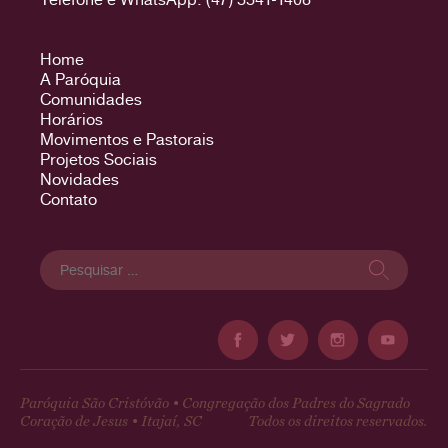
Home
A Paróquia
Comunidades
Horários
Movimentos e Pastorais
Projetos Sociais
Novidades
Contato
Pesquisar
por:
Paróquia São Cristóvão • Congregação dos Padres do Sagrado
Coração de Jesus • Itajaí, SC
Todos os direitos reservados.