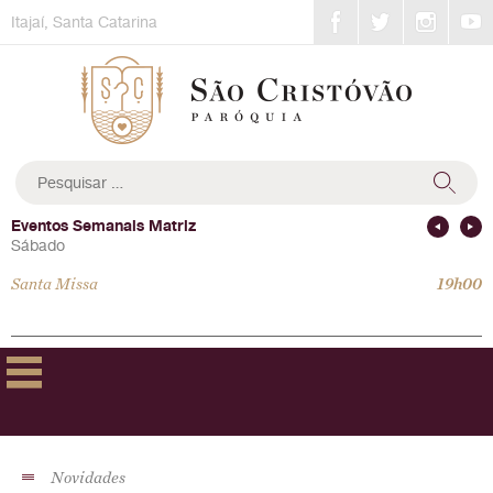
Skip
Itajaí, Santa Catarina
to
content
Pesquisar
por:
Eventos Semanais Matriz
Sábado
Santa Missa
19h00
Novidades