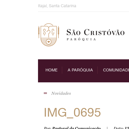
Skip
Itajaí, Santa Catarina
to
content
HOME
A PARÓQUIA
COMUNIDAD
Novidades
IMG_0695
Por:
Pastoral da Comunicação
Data:
13