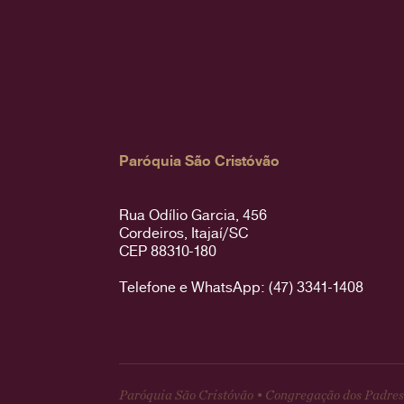
Paróquia São Cristóvão
Rua Odílio Garcia, 456
Cordeiros, Itajaí/SC
CEP 88310-180
Telefone e WhatsApp: (47) 3341-1408
Paróquia São Cristóvão • Congregação dos Padres 