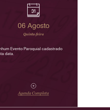
06 Agosto
Quinta-feira
nhum Evento Paroquial cadastrado
ta data.
+
Agenda Completa