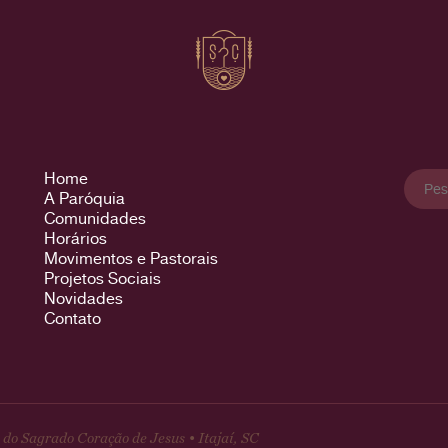
Pesqu
Home
por:
A Paróquia
Comunidades
Horários
Movimentos e Pastorais
Projetos Sociais
Novidades
Contato
do Sagrado Coração de Jesus • Itajaí, SC