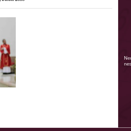
Ne
nes