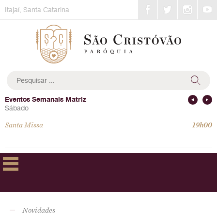
Skip
Itajaí, Santa Catarina
to
content
Pesquisar
por:
Eventos Semanais Matriz
Sábado
Santa Missa
19h00
Novidades