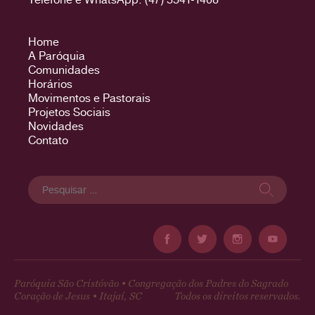
Home
A Paróquia
Comunidades
Horários
Movimentos e Pastorais
Projetos Sociais
Novidades
Contato
Pesquisar
por:
Paróquia São Cristóvão • Congregação dos Padres do Sagrado
Coração de Jesus • Itajaí, SC
Todos os direitos reservados.