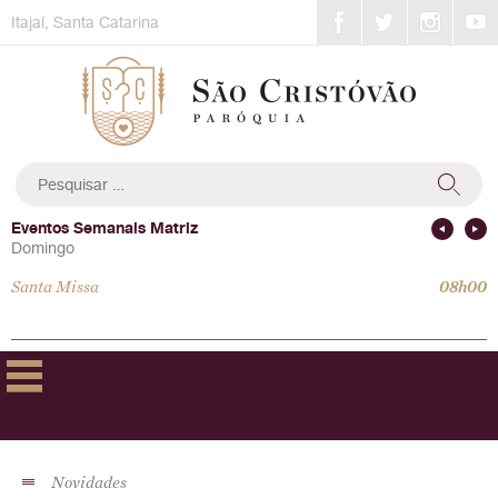
Skip
Itajaí, Santa Catarina
to
content
Pesquisar
por:
Eventos Semanais Matriz
Domingo
Santa Missa
08h00
Novidades