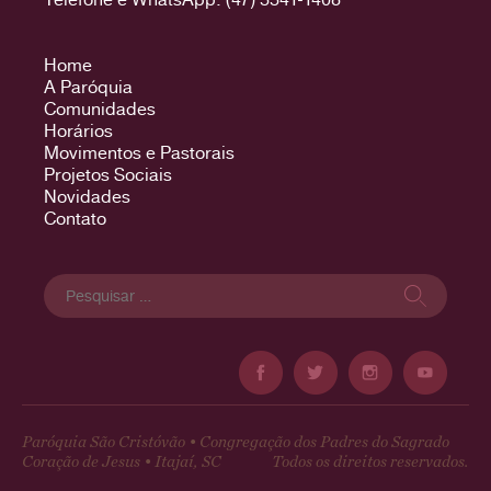
Home
A Paróquia
Comunidades
Horários
Movimentos e Pastorais
Projetos Sociais
Novidades
Contato
Pesquisar
por:
Paróquia São Cristóvão • Congregação dos Padres do Sagrado
Coração de Jesus • Itajaí, SC
Todos os direitos reservados.