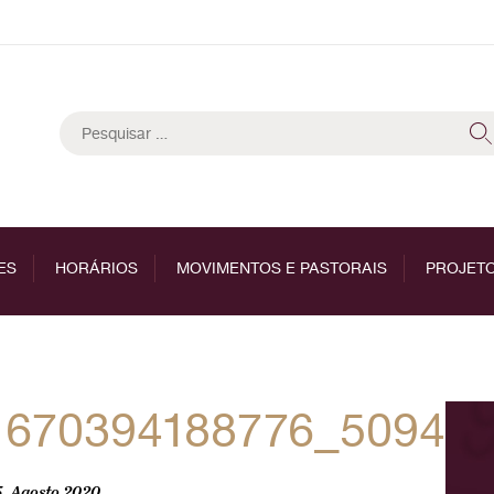
Pesquisar
por:
ES
HORÁRIOS
MOVIMENTOS E PASTORAIS
PROJETO
1670394188776_50941
, Agosto 2020