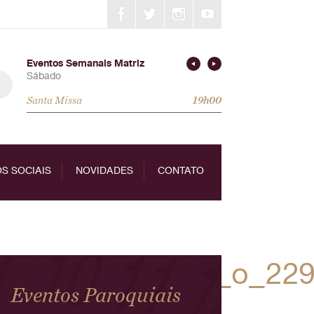
Eventos Semanais Matriz
Sábado
Santa Missa
19h00
S SOCIAIS
NOVIDADES
CONTATO
81686682320896_o_22
Eventos Paroquiais