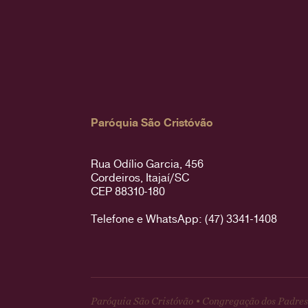
Paróquia São Cristóvão
Rua Odílio Garcia, 456
Cordeiros, Itajaí/SC
CEP 88310-180
Telefone e WhatsApp: (47) 3341-1408
Paróquia São Cristóvão • Congregação dos Padres 