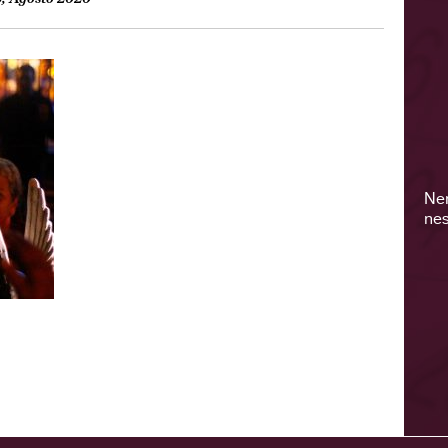
Ne
nes