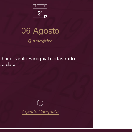
06 Agosto
Quinta-feira
nhum Evento Paroquial cadastrado
ta data.
+
Agenda Completa