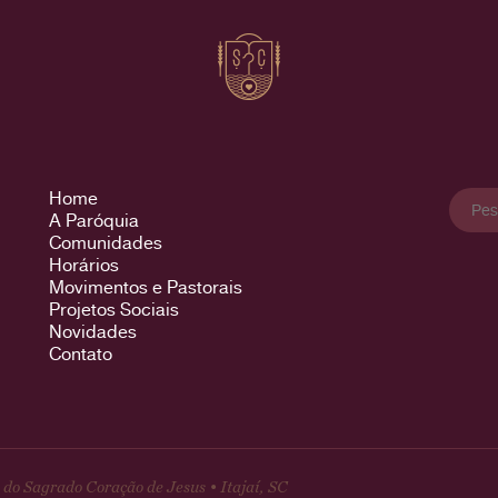
Pesqu
Home
por:
A Paróquia
Comunidades
Horários
Movimentos e Pastorais
Projetos Sociais
Novidades
Contato
do Sagrado Coração de Jesus • Itajaí, SC