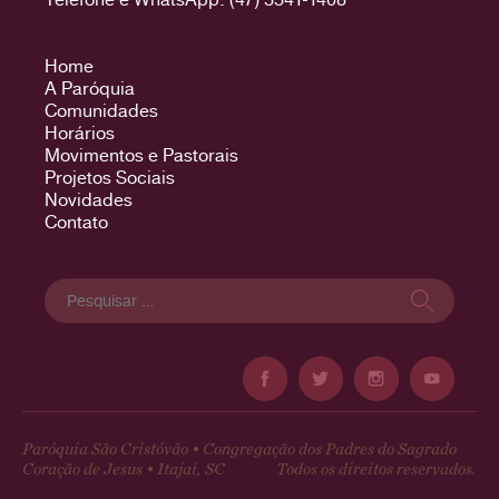
Home
A Paróquia
Comunidades
Horários
Movimentos e Pastorais
Projetos Sociais
Novidades
Contato
Pesquisar
por:
Paróquia São Cristóvão • Congregação dos Padres do Sagrado
Coração de Jesus • Itajaí, SC
Todos os direitos reservados.