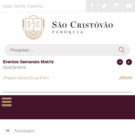
Skip
Itajaí, Santa Catarina
to
content
Pesquisar
por:
Eventos Semanais Matriz
Quarta-feira
Projeto Social Ir ao Povo
20h00
Novidades