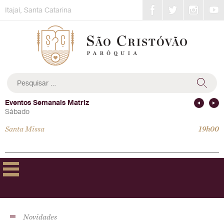
Skip
Itajaí, Santa Catarina
to
content
Pesquisar
por:
Eventos Semanais Matriz
Sábado
Santa Missa
19h00
Novidades