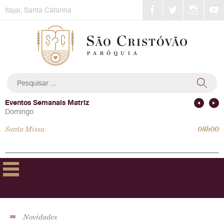
Skip
Itajaí, Santa Catarina
to
content
Pesquisar
por:
Eventos Semanais Matriz
Domingo
Santa Missa
08h00
Novidades