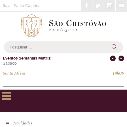
Skip
Itajaí, Santa Catarina
to
content
Pesquisar
por:
Eventos Semanais Matriz
Sábado
Santa Missa
19h00
Novidades