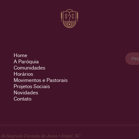
Pesqu
Home
por:
A Paróquia
Comunidades
Horários
Movimentos e Pastorais
Projetos Sociais
Novidades
Contato
do Sagrado Coração de Jesus • Itajaí, SC