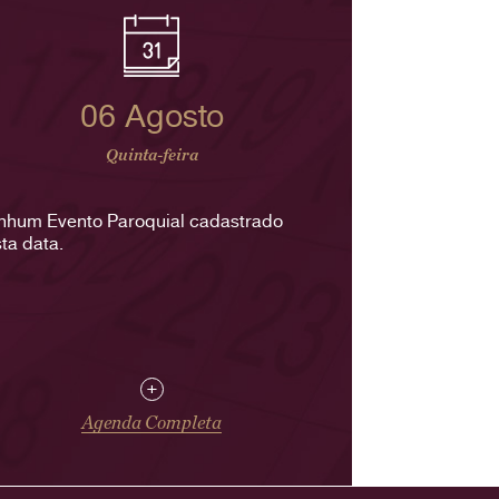
06 Agosto
Quinta-feira
nhum Evento Paroquial cadastrado
ta data.
+
Agenda Completa