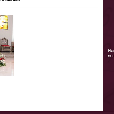
Ne
nes