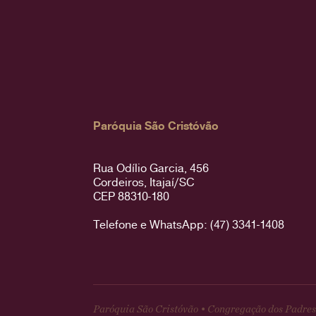
Paróquia São Cristóvão
Rua Odílio Garcia, 456
Cordeiros, Itajaí/SC
CEP 88310-180
Telefone e WhatsApp: (47) 3341-1408
Paróquia São Cristóvão • Congregação dos Padres 