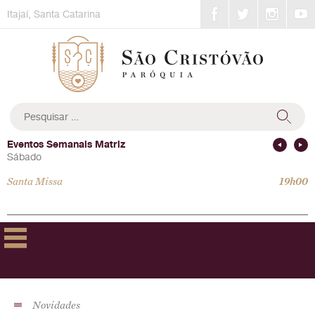
Skip
Itajaí, Santa Catarina
to
content
Pesquisar
por:
Eventos Semanais Matriz
Sábado
Santa Missa
19h00
Novidades