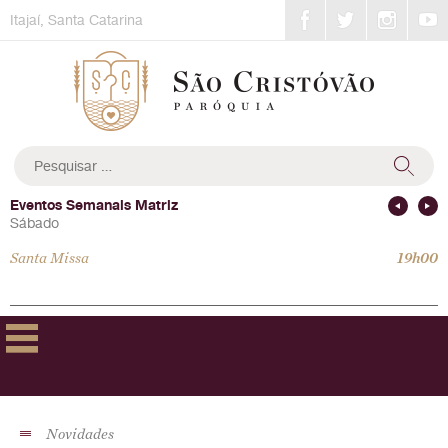
Skip
Itajaí, Santa Catarina
to
content
Pesquisar
por:
Eventos Semanais Matriz
Sábado
Santa Missa
19h00
Novidades