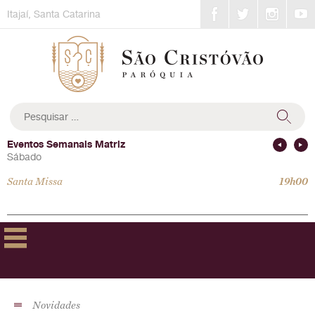
Skip
Itajaí, Santa Catarina
to
content
Pesquisar
por:
Eventos Semanais Matriz
Sábado
Santa Missa
19h00
Novidades