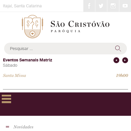
Skip
Itajaí, Santa Catarina
to
content
Pesquisar
por:
Eventos Semanais Matriz
Sábado
Santa Missa
19h00
Novidades