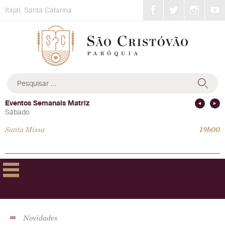
Skip
Itajaí, Santa Catarina
to
content
Pesquisar
por:
Eventos Semanais Matriz
Sábado
Santa Missa
19h00
Novidades