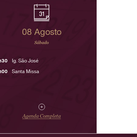
08 Agosto
Sábado
h30
Ig. São José
h00
Santa Missa
+
Agenda Completa