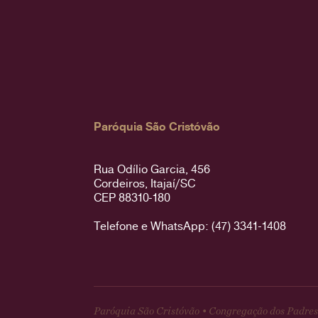
Paróquia São Cristóvão
Rua Odílio Garcia, 456
Cordeiros, Itajaí/SC
CEP 88310-180
Telefone e WhatsApp: (47) 3341-1408
Paróquia São Cristóvão • Congregação dos Padres 