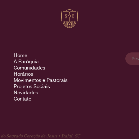
Pesqu
Home
por:
A Paróquia
Comunidades
Horários
Movimentos e Pastorais
Projetos Sociais
Novidades
Contato
do Sagrado Coração de Jesus • Itajaí, SC