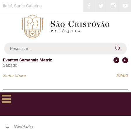
Skip
Itajaí, Santa Catarina
to
content
Pesquisar
por:
Eventos Semanais Matriz
Sábado
Santa Missa
19h00
Novidades