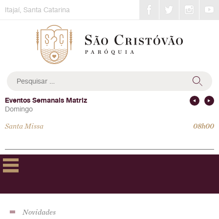
Skip
Itajaí, Santa Catarina
to
content
Pesquisar
por:
Eventos Semanais Matriz
Domingo
Santa Missa
08h00
Novidades