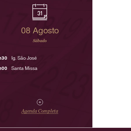
08 Agosto
Sábado
h30
Ig. São José
h00
Santa Missa
+
Agenda Completa