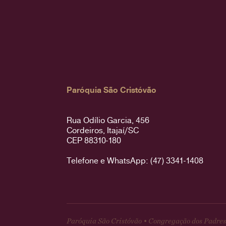
Paróquia São Cristóvão
Rua Odílio Garcia, 456
Cordeiros, Itajaí/SC
CEP 88310-180
Telefone e WhatsApp: (47) 3341-1408
Paróquia São Cristóvão • Congregação dos Padres 