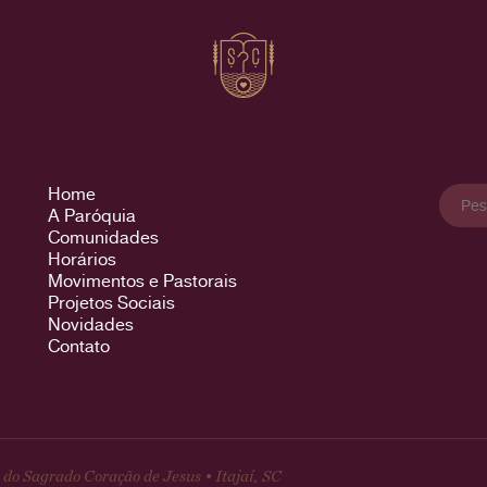
Pesqu
Home
por:
A Paróquia
Comunidades
Horários
Movimentos e Pastorais
Projetos Sociais
Novidades
Contato
do Sagrado Coração de Jesus • Itajaí, SC