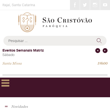
Skip
Itajaí, Santa Catarina
to
content
Pesquisar
por:
Eventos Semanais Matriz
Sábado
Santa Missa
19h00
Novidades