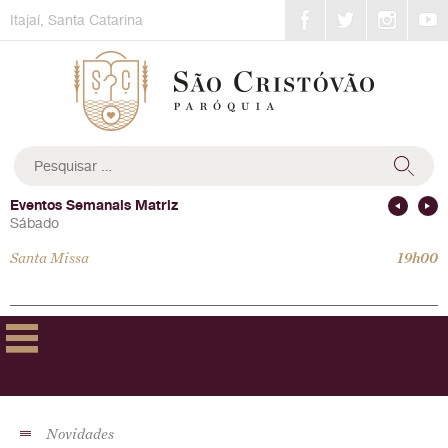
Skip
Itajaí, Santa Catarina
to
content
Pesquisar
por:
Eventos Semanais Matriz
Sábado
Santa Missa
19h00
Novidades