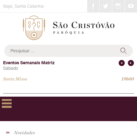
Skip
Itajaí, Santa Catarina
to
content
Pesquisar
por:
Eventos Semanais Matriz
Sábado
Santa Missa
19h00
Novidades