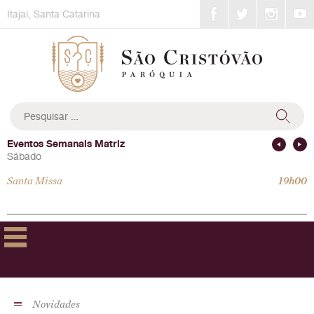
Skip
Itajaí, Santa Catarina
to
content
Pesquisar
por:
Eventos Semanais Matriz
Sábado
Santa Missa
19h00
Novidades